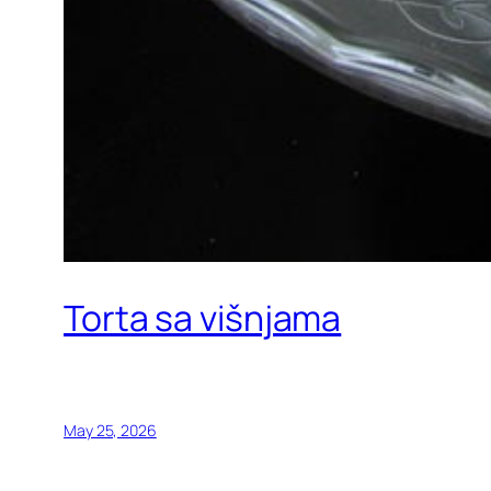
Torta sa višnjama
May 25, 2026