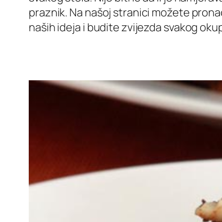
praznik. Na našoj stranici možete pronaći
naših ideja i budite zvijezda svakog okup