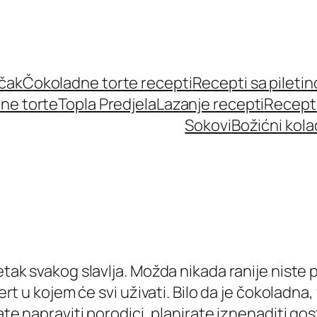
učak
Čokoladne torte recepti
Recepti sa pileti
ne torte
Topla Predjela
Lazanje recepti
Recept
Sokovi
Božićni kola
etak svakog slavlja. Možda nikada ranije niste 
rt u kojem će svi uživati. Bilo da je čokoladna, v
ate napraviti porodici, planirate iznenaditi gos