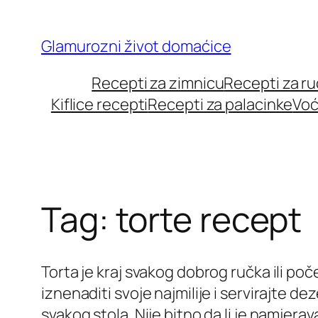
Skip
to
Glamurozni život domaćice
content
Recepti za zimnicu
Recepti za r
Kiflice recepti
Recepti za palacinke
Voć
Tag:
torte recept
Torta je kraj svakog dobrog ručka ili poč
iznenaditi svoje najmilije i servirajte deze
svakog stola. Nije bitno da li je namjerav