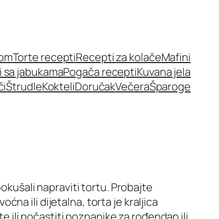
nom
Torte recepti
Recepti za kolače
Mafini
i sa jabukama
Pogača recepti
Kuvana jela
či
Štrudle
Kokteli
Doručak
Večera
Šparoge
pokušali napraviti tortu. Probajte
oćna ili dijetalna, torta je kraljica
te ili počastiti poznanike za rođendan ili