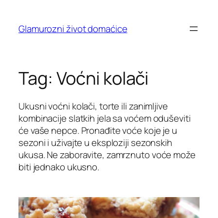
Skip
to
Glamurozni život domaćice
content
Tag:
Voćni kolači
Ukusni voćni kolači, torte ili zanimljive
kombinacije slatkih jela sa voćem oduševiti
će vaše nepce. Pronađite voće koje je u
sezoni i uživajte u eksploziji sezonskih
ukusa. Ne zaboravite, zamrznuto voće može
biti jednako ukusno.