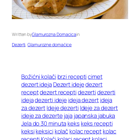
Written by
Glamurozna Domacica
in
Dezerti
, 
Glamurozne domaćice
Božićni kolači
brzi recepti
cimet
dezert ideja
Dezert ideje
dezert
recept
dezert recepti
dezerti
dezerti
ideja
dezerti ideje
ideja dezert
ideja
za dezert
Ideje dezerti
Ideje za dezert
ideje za dezerte
jaja
japanska jabuka
Jela do 30 minuta
keks
keks recepti
keksi
keksici
kolač
kolac recept
kolac
recepti
Kolači
kolaci recept
kolaci