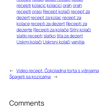
recepti
kolacic
kolacici
orah
orah
recepti
orasi
Recept kolači
recept za
dezert
recept za kolac
recept za
kolace
recepti za dezert
Recepti za
dezerte
Recepti za kolače
Sitni kolači
slatki recepti
slatko
šta za dezert
Uskrni kolači
Uskrsni kolači
vanilija
←
Video recept: Čokoladna torta s višnjama
Špageti sa kozicama
→
Comments