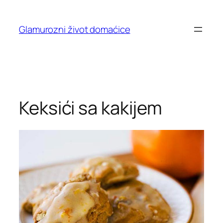
Skip
to
Glamurozni život domaćice
content
Keksići sa kakijem