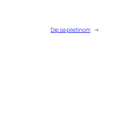
Dip sa piletinom
→