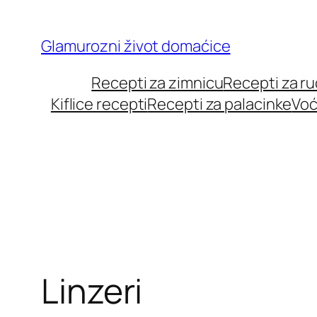
Skip
to
Glamurozni život domaćice
content
Recepti za zimnicu
Recepti za r
Kiflice recepti
Recepti za palacinke
Voć
Linzeri