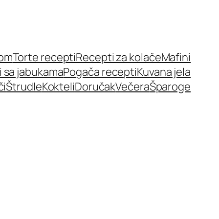
nom
Torte recepti
Recepti za kolače
Mafini
i sa jabukama
Pogača recepti
Kuvana jela
či
Štrudle
Kokteli
Doručak
Večera
Šparoge