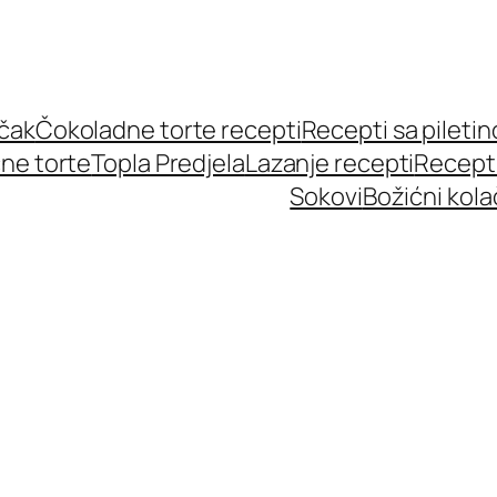
učak
Čokoladne torte recepti
Recepti sa pileti
ne torte
Topla Predjela
Lazanje recepti
Recept
Sokovi
Božićni kola