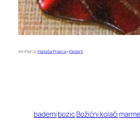
Written by
Nataša Pralica
in
Dezerti
bademi
bozic
Božićni kolači
marme