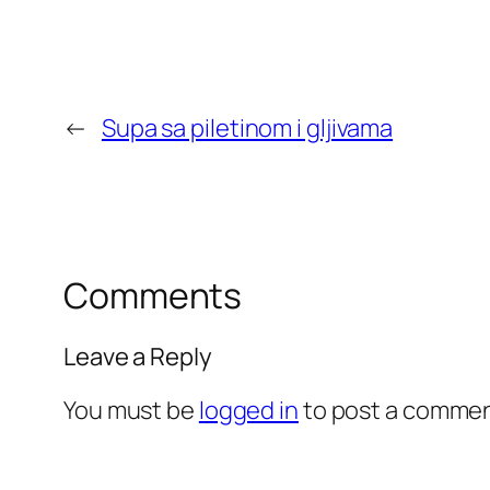
←
Supa sa piletinom i gljivama
Comments
Leave a Reply
You must be
logged in
to post a commen