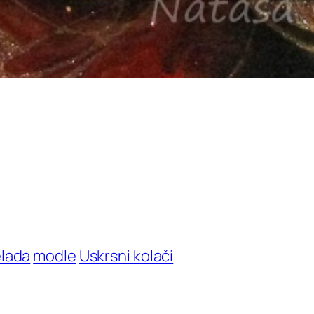
lada
modle
Uskrsni kolači