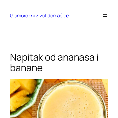
Skip
to
Glamurozni život domaćice
content
Napitak od ananasa i
banane