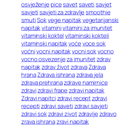
osvježenje
pice
savet
saveti
savjet
savjeti
savjeti za zdravlje
smoothie
smuti
Sok
vege napitak
vegetarijanski
napitak
vitamini
vitamini za imunitet
vitaminski koktel
vitaminski kokteli
vitaminski napitak
voće
voce sok
voćni
vocni napitak
vocni sok
vocno
vocno osvezenje
za imunitet
zdrav
napitak
zdrav život
zdrava
Zdrava
hrana
Zdrava ishrana
zdrava jela
zdrava prehrana
zdrave namirnice
zdravi
zdravi frape
zdravi napitak
Zdravi napitci
zdravi recept
zdravi
recepti
zdravi saveti
zdravi savjeti
zdravi sok
zdravi zivot
zdravlje
zdravo
zrava ishrana
zravi napitak