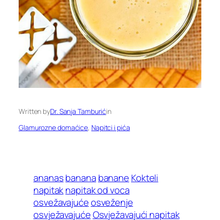
Written by
Dr. Sanja Tamburić
in
Glamurozne domaćice
, 
Napitci i pića
ananas
banana
banane
Kokteli
napitak
napitak od voca
osvežavajuće
osveženje
osvježavajuće
Osvježavajući napitak