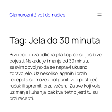
Skip
to
Glamurozni život domaćice
content
Tag:
Jela do 30 minuta
Brzi recepti za odlična jela koja će se još brže
pojesti. Nekada je i manje od 30 minuta
sasvim dovoljno da se napravi ukusno i
zdravo jelo. Uz nekoliko laganih i brzih
recepata se može upotpuniti već postojeći
ručak ili spremiti brza večera. Za sve koji vole
uz manje kuhanja ipak kvalitetno jesti tu su
brzi recepti.