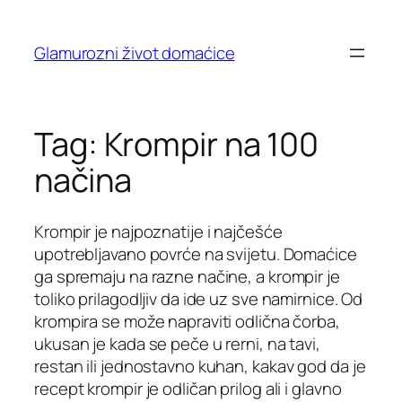
Skip
to
Glamurozni život domaćice
content
Tag:
Krompir na 100
načina
Krompir je najpoznatije i najčešće
upotrebljavano povrće na svijetu. Domaćice
ga spremaju na razne načine, a krompir je
toliko prilagodljiv da ide uz sve namirnice. Od
krompira se može napraviti odlična čorba,
ukusan je kada se peče u rerni, na tavi,
restan ili jednostavno kuhan, kakav god da je
recept krompir je odličan prilog ali i glavno