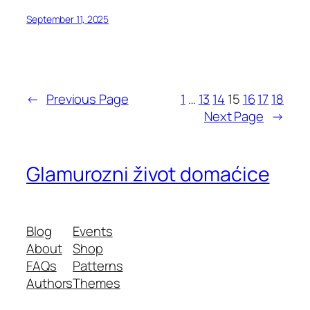
September 11, 2025
←
Previous Page
1
…
13
14
15
16
17
18
Next Page
→
Glamurozni život domaćice
Blog
Events
About
Shop
FAQs
Patterns
Authors
Themes