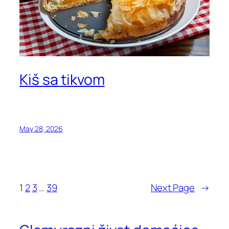
Kiš sa tikvom
May 28, 2026
1
2
3
…
39
Next Page
→