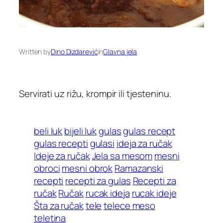
Written by
Dino Dizdarević
in
Glavna jela
Servirati uz rižu, krompir ili tjesteninu.
beli luk
bijeli luk
gulas
gulas recept
gulas recepti
gulasi
ideja za ručak
Ideje za ručak
Jela sa mesom
mesni
obroci
mesni obrok
Ramazanski
recepti
recepti za gulas
Recepti za
ručak
Ručak
rucak ideja
rucak ideje
Šta za ručak
tele
telece meso
teletina