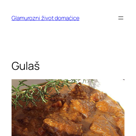
Skip
to
Glamurozni život domaćice
content
Gulaš