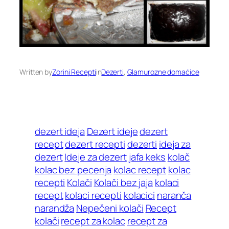
Written by
Zorini Recepti
in
Dezerti
, 
Glamurozne domaćice
dezert ideja
Dezert ideje
dezert
recept
dezert recepti
dezerti
ideja za
dezert
Ideje za dezert
jafa keks
kolač
kolac bez pecenja
kolac recept
kolac
recepti
Kolači
Kolači bez jaja
kolaci
recept
kolaci recepti
kolacici
naranča
narandža
Nepečeni kolači
Recept
kolači
recept za kolac
recept za