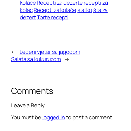
kolace
Recepti za dezerte
recepti za
kolac
Recepti za kolače
slatko
šta za
dezert
Torte recepti
←
Ledeni vjetar sa jagodom
Salata sa kukuruzom
→
Comments
Leave a Reply
You must be
logged in
to post a comment.