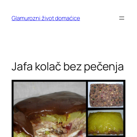
Skip
to
Glamurozni život domaćice
content
Jafa kolač bez pečenja