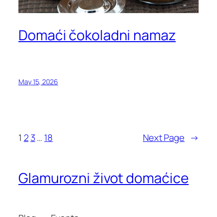
Domaći čokoladni namaz
May 15, 2026
1
2
3
…
18
Next Page
→
Glamurozni život domaćice