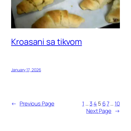
Kroasani sa tikvom
January 17, 2026
←
Previous Page
1
…
3
4
5
6
7
…
10
Next Page
→