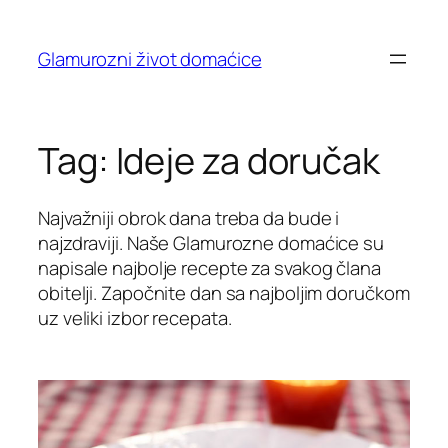
Skip
to
Glamurozni život domaćice
content
Tag:
Ideje za doručak
Najvažniji obrok dana treba da bude i
najzdraviji. Naše Glamurozne domaćice su
napisale najbolje recepte za svakog člana
obitelji. Započnite dan sa najboljim doručkom
uz veliki izbor recepata.