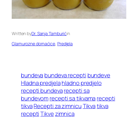
Written by
Dr. Sanja Tamburić
in
Glamurozne domaćice
, 
Predjela
bundeva
bundeva recepti
bundeve
Hladna predjela
hladno predjelo
recepti bundeva
recepti sa
bundevom
recepti sa tikvama
recepti
tikva
Recepti za zimnicu
Tikva
tikva
recepti
Tikve
zimnica