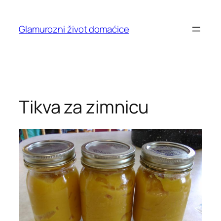
Skip
to
Glamurozni život domaćice
content
Tikva za zimnicu