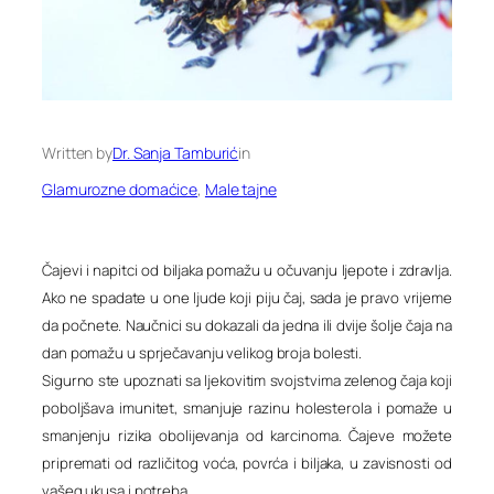
Written by
Dr. Sanja Tamburić
in
Glamurozne domaćice
, 
Male tajne
Čajevi i napitci od biljaka pomažu u očuvanju ljepote i zdravlja.
Ako ne spadate u one ljude koji piju čaj, sada je pravo vrijeme
da počnete. Naučnici su dokazali da jedna ili dvije šolje čaja na
dan pomažu u sprječavanju velikog broja bolesti.
Sigurno ste upoznati sa ljekovitim svojstvima zelenog čaja koji
poboljšava imunitet, smanjuje razinu holesterola i pomaže u
smanjenju rizika obolijevanja od karcinoma. Čajeve možete
pripremati od različitog voća, povrća i biljaka, u zavisnosti od
vašeg ukusa i potreba.