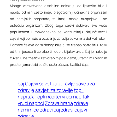
Mnoge zdravstvene discipline dokazuju da ljekovito bilje i
napitci od njih često imaju blagotvorniji učinak na organizam
od hemijskih preparata, te imaju manje nuspojava i ne
oštećuju organizam. Zbog toga čajevi dobivaju sve veću
popularnost i svakodnevno se konzumiraju. Najunčikovitiji
čajevi koji pomažu u očuvanju zdravlja su vam na dohvat ruke.
Domaće čajeve od sušenog bilja bi se trebao potrošiti u roku
od tri mjeseca ili će izlapiti i dobiti bljutav ukus. Čaj je najbolje
čuvati u hermetički zatvorenim posudama, u tamnim i hladnim
prostorijama da bi se što duže očuvao kvalitet čaja.
caj
Čajevi
savet za zdravlje
saveti za
zdravlje
savjeti za zdravlje
topli
napitak
Topli napitci
vruci napitak
vruci napitci
Zdrava hrana
zdrave
namirnice
zdravi caj
zdravi cajevi
zdravlje