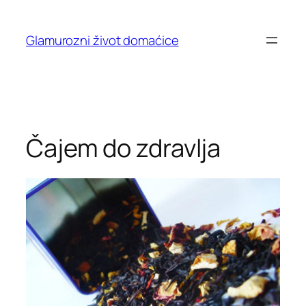
Skip
to
Glamurozni život domaćice
content
Čajem do zdravlja