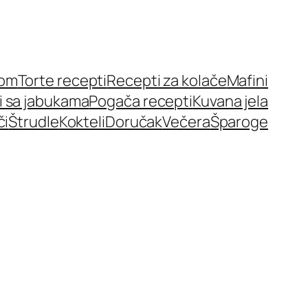
nom
Torte recepti
Recepti za kolače
Mafini
i sa jabukama
Pogača recepti
Kuvana jela
či
Štrudle
Kokteli
Doručak
Večera
Šparoge