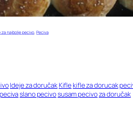
 za najbolje pecivo
, 
Peciva
ivo
Ideje za doručak
Kifle
kifle za dorucak
peci
 peciva
slano pecivo
susam pecivo
za doručak