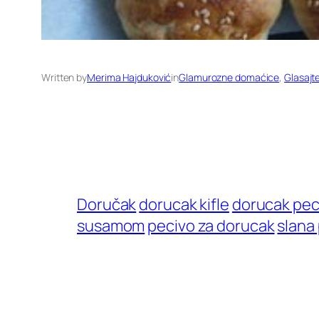
Written by
Merima Hajduković
in
Glamurozne domaćice
, 
Glasajte
Doručak
dorucak kifle
dorucak pec
susamom
pecivo za dorucak
slana