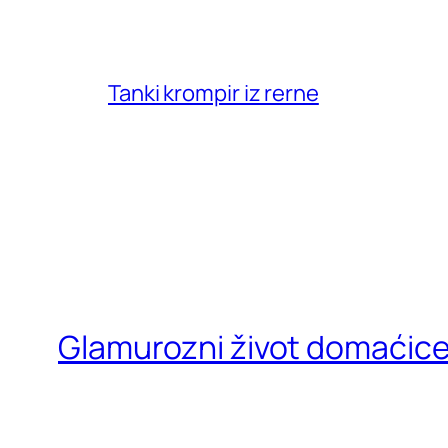
Tanki krompir iz rerne
Glamurozni život domaćic