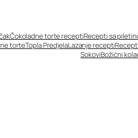
učak
Čokoladne torte recepti
Recepti sa pileti
ne torte
Topla Predjela
Lazanje recepti
Recept
Sokovi
Božićni kola