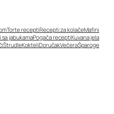
nom
Torte recepti
Recepti za kolače
Mafini
i sa jabukama
Pogača recepti
Kuvana jela
či
Štrudle
Kokteli
Doručak
Večera
Šparoge