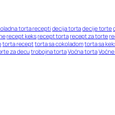
oladna torta recepti
decija torta
decije torte
ne
recept keks
recept torta
recept za torte
re
o
torta recept
torta sa cokoladom
torta sa ke
orte za decu
trobojna torta
Voćna torta
Voćne 