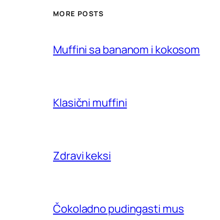
MORE POSTS
Muffini sa bananom i kokosom
Klasični muffini
Zdravi keksi
Čokoladno pudingasti mus