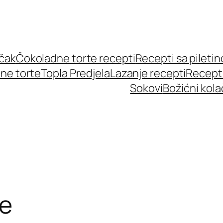
učak
Čokoladne torte recepti
Recepti sa pileti
ne torte
Topla Predjela
Lazanje recepti
Recept
Sokovi
Božićni kola
je