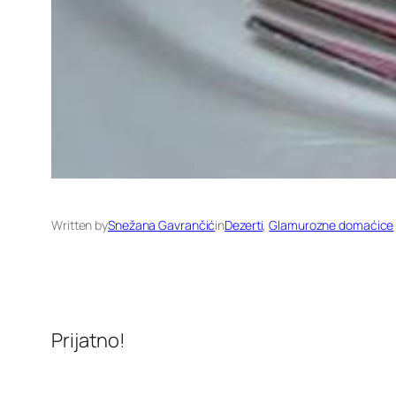
Written by
Snežana Gavrančić
in
Dezerti
, 
Glamurozne domaćice
Prijatno!