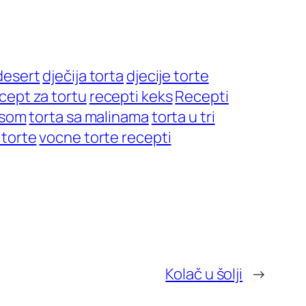
desert
dječija torta
djecije torte
cept za tortu
recepti keks
Recepti
ksom
torta sa malinama
torta u tri
torte
vocne torte recepti
Kolač u šolji
→