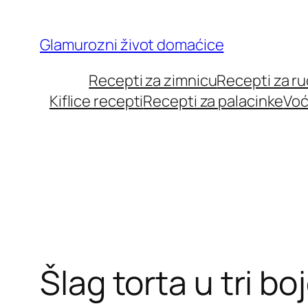
Skip
to
Glamurozni život domaćice
content
Recepti za zimnicu
Recepti za r
Kiflice recepti
Recepti za palacinke
Voć
Šlag torta u tri bo