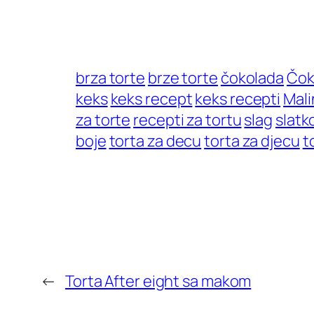
brza torte
brze torte
čokolada
Čok
keks
keks recept
keks recepti
Mali
za torte
recepti za tortu
slag
slatk
boje
torta za decu
torta za djecu
t
←
Torta After eight sa makom