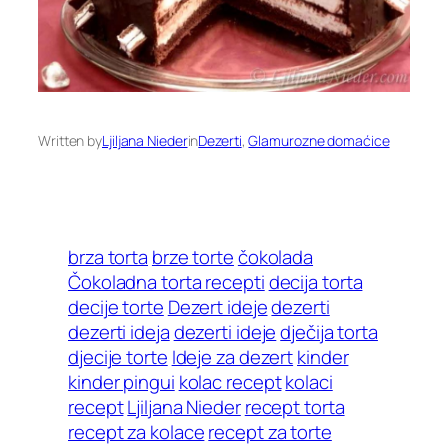
Written by
Ljiljana Nieder
in
Dezerti
, 
Glamurozne domaćice
brza torta
brze torte
čokolada
Čokoladna torta recepti
decija torta
decije torte
Dezert ideje
dezerti
dezerti ideja
dezerti ideje
dječija torta
djecije torte
Ideje za dezert
kinder
kinder pingui
kolac recept
kolaci
recept
Ljiljana Nieder
recept torta
recept za kolace
recept za torte