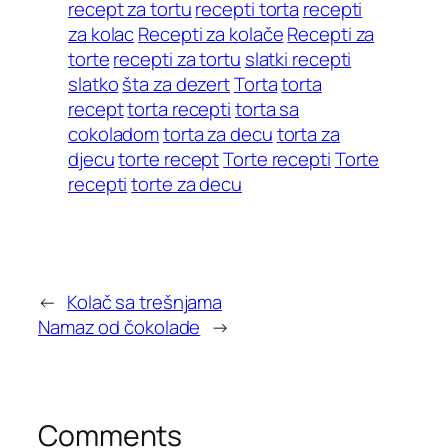
recept za tortu
recepti torta
recepti
za kolac
Recepti za kolače
Recepti za
torte
recepti za tortu
slatki recepti
slatko
šta za dezert
Torta
torta
recept
torta recepti
torta sa
cokoladom
torta za decu
torta za
djecu
torte recept
Torte recepti
Torte
recepti
torte za decu
←
Kolač sa trešnjama
Namaz od čokolade
→
Comments