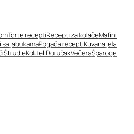
nom
Torte recepti
Recepti za kolače
Mafini
i sa jabukama
Pogača recepti
Kuvana jela
či
Štrudle
Kokteli
Doručak
Večera
Šparoge