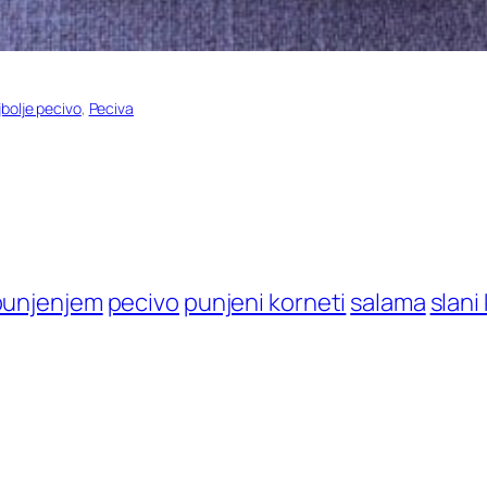
jbolje pecivo
, 
Peciva
 punjenjem
pecivo
punjeni korneti
salama
slani