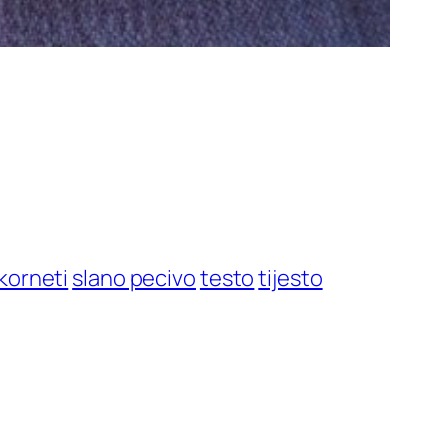
 korneti
slano pecivo
testo
tijesto