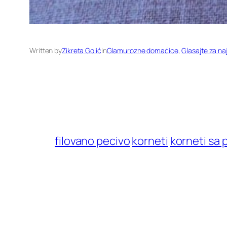
Written by
Zikreta Golić
in
Glamurozne domaćice
, 
Glasajte za na
filovano pecivo
korneti
korneti sa