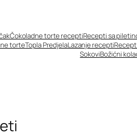
učak
Čokoladne torte recepti
Recepti sa pileti
ne torte
Topla Predjela
Lazanje recepti
Recept
Sokovi
Božićni kola