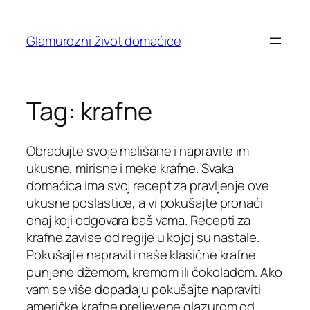
Skip
to
Glamurozni život domaćice
content
Tag:
krafne
Obradujte svoje mališane i napravite im
ukusne, mirisne i meke krafne. Svaka
domaćica ima svoj recept za pravljenje ove
ukusne poslastice, a vi pokušajte pronaći
onaj koji odgovara baš vama. Recepti za
krafne zavise od regije u kojoj su nastale.
Pokušajte napraviti naše klasične krafne
punjene džemom, kremom ili čokoladom. Ako
vam se više dopadaju pokušajte napraviti
američke krafne preljevene glazurom od