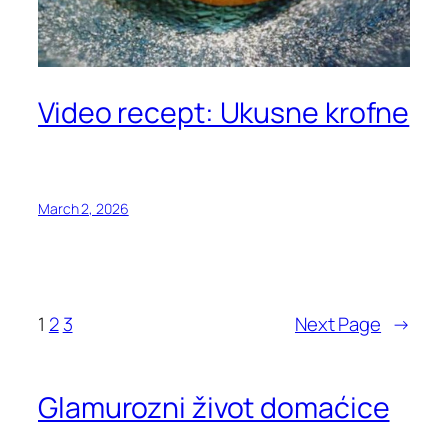
Video recept: Ukusne krofne
March 2, 2026
1
2
3
Next Page
→
Glamurozni život domaćice