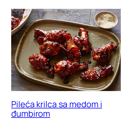
Pileća krilca sa medom i
đumbirom