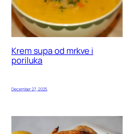
Krem supa od mrkve i
poriluka
December 27, 2025