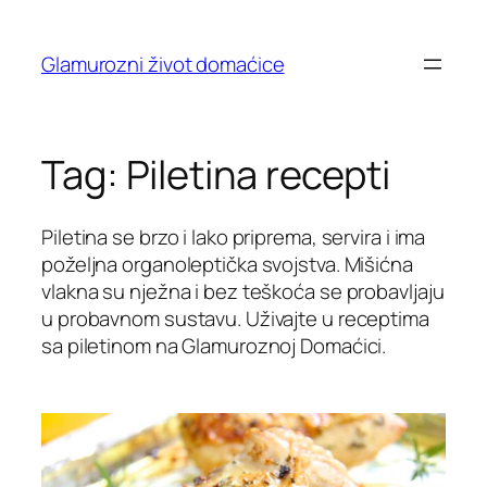
Skip
to
Glamurozni život domaćice
content
Tag:
Piletina recepti
Piletina se brzo i lako priprema, servira i ima
poželjna organoleptička svojstva. Mišićna
vlakna su nježna i bez teškoća se probavljaju
u probavnom sustavu. Uživajte u receptima
sa piletinom na Glamuroznoj Domaćici.