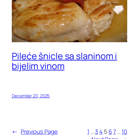
Pileće šnicle sa slaninom i
bijelim vinom
December 20, 2025
←
Previous Page
1
…
3
4
5
6
7
…
10