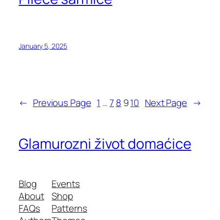
January 5, 2025
←
Previous Page
1
…
7
8
9
10
Next Page
→
Glamurozni život domaćice
Blog
Events
About
Shop
FAQs
Patterns