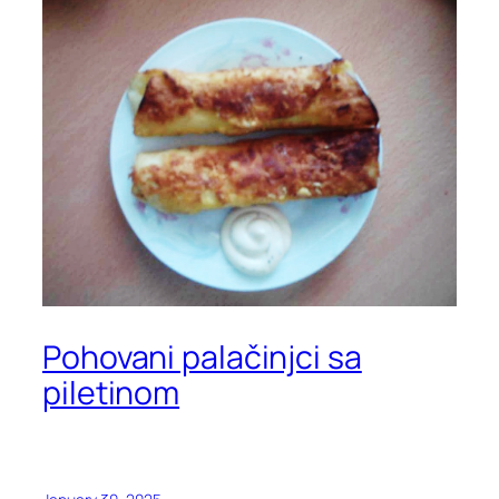
Pohovani palačinjci sa
piletinom