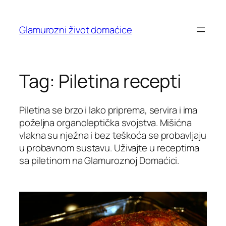
Skip
to
Glamurozni život domaćice
content
Tag:
Piletina recepti
Piletina se brzo i lako priprema, servira i ima
poželjna organoleptička svojstva. Mišićna
vlakna su nježna i bez teškoća se probavljaju
u probavnom sustavu. Uživajte u receptima
sa piletinom na Glamuroznoj Domaćici.