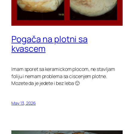
Pogača na plotni sa
kvascem
Imam sporet sa keramickom plocom, ne stavljam
foliju i nemam problema sa ciscenjem plotne.
Mozete da je jedete i bez leba 🙂
May 13, 2026