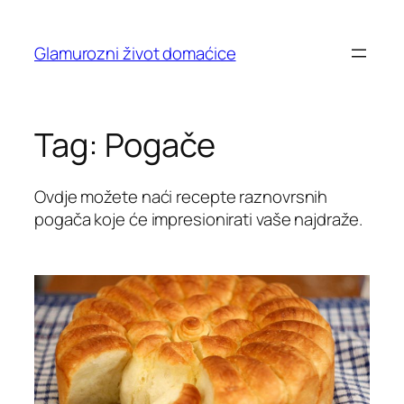
Skip
to
Glamurozni život domaćice
content
Tag:
Pogače
Ovdje možete naći recepte raznovrsnih
pogača koje će impresionirati vaše najdraže.