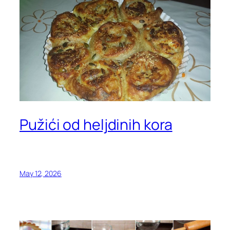
Pužići od heljdinih kora
May 12, 2026