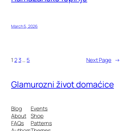
March 5, 2026
1
2
3
…
5
Next Page
→
Glamurozni život domaćice
Blog
Events
About
Shop
FAQs
Patterns
Authors
Themes