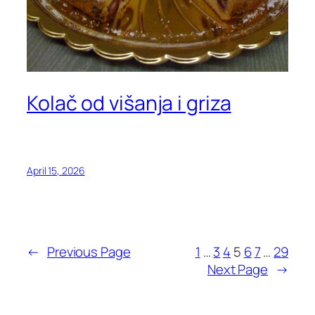
Kolač od višanja i griza
April 15, 2026
←
Previous Page
1
…
3
4
5
6
7
…
29
Next Page
→