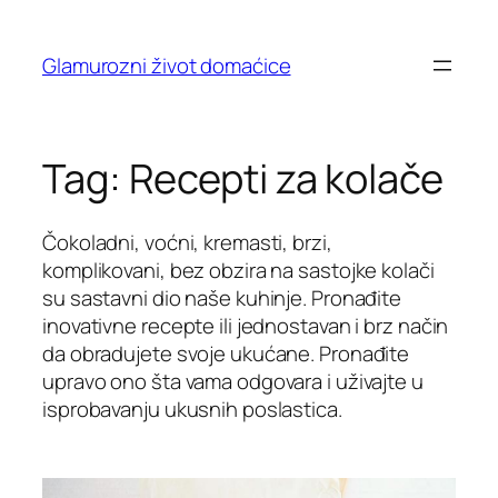
Skip
to
Glamurozni život domaćice
content
Tag:
Recepti za kolače
Čokoladni, voćni, kremasti, brzi,
komplikovani, bez obzira na sastojke kolači
su sastavni dio naše kuhinje. Pronađite
inovativne recepte ili jednostavan i brz način
da obradujete svoje ukućane. Pronađite
upravo ono šta vama odgovara i uživajte u
isprobavanju ukusnih poslastica.