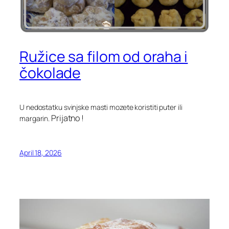
Ružice sa filom od oraha i
čokolade
U nedostatku svinjske masti mozete koristiti puter ili
Prijatno !
margarin.
April 18, 2026