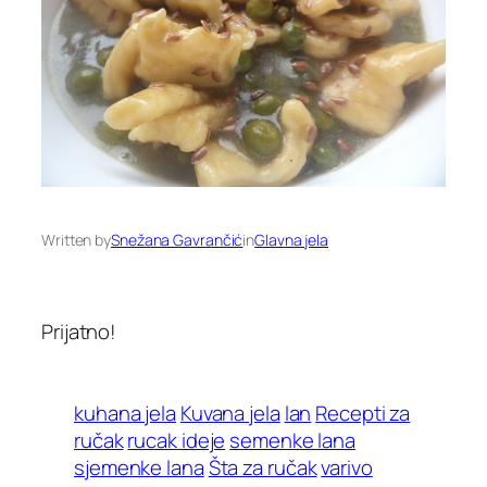
Written by
Snežana Gavrančić
in
Glavna jela
Prijatno!
kuhana jela
Kuvana jela
lan
Recepti za
ručak
rucak ideje
semenke lana
sjemenke lana
Šta za ručak
varivo