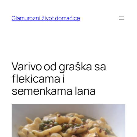
Skip
to
Glamurozni život domaćice
content
Varivo od graška sa
flekicama i
semenkama lana