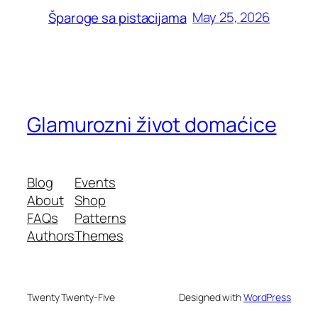
May 25, 2026
Šparoge sa pistacijama
Glamurozni život domaćice
Blog
Events
About
Shop
FAQs
Patterns
Authors
Themes
Twenty Twenty-Five
Designed with
WordPress