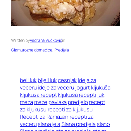
Written by
Vedrana Vučković
in
Glamurozne domaćice
, 
Predjela
beli luk
bijeli luk
cesnjak
ideja za
veceru
ideje za veceru
jogurt
kljukuša
kljukusa recept
kljukusa recepti
luk
meza
meze
pavlaka
predjelo
recept
za kljukusu
recepti za kljukusu
Recepti za Ramazan
recepti za
veceru
slana jela
Slana predjela
slano