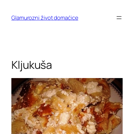
Skip
to
Glamurozni život domaćice
content
Kljukuša