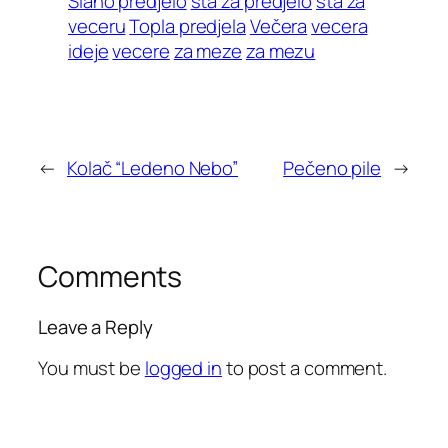
Slano predjelo
sta za predjelo
sta za
veceru
Topla predjela
Večera
vecera
ideje
vecere
za meze
za mezu
←
Kolač “Ledeno Nebo”
Pečeno pile
→
Comments
Leave a Reply
You must be
logged in
to post a comment.