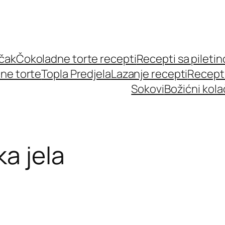
učak
Čokoladne torte recepti
Recepti sa pileti
ne torte
Topla Predjela
Lazanje recepti
Recept
Sokovi
Božićni kola
a jela