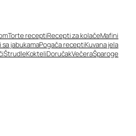
nom
Torte recepti
Recepti za kolače
Mafini
i sa jabukama
Pogača recepti
Kuvana jela
či
Štrudle
Kokteli
Doručak
Večera
Šparoge