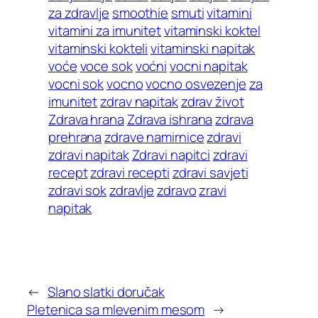
za zdravlje
smoothie
smuti
vitamini
vitamini za imunitet
vitaminski koktel
vitaminski kokteli
vitaminski napitak
voće
voce sok
voćni
vocni napitak
vocni sok
vocno
vocno osvezenje
za
imunitet
zdrav napitak
zdrav život
Zdrava hrana
Zdrava ishrana
zdrava
prehrana
zdrave namirnice
zdravi
zdravi napitak
Zdravi napitci
zdravi
recept
zdravi recepti
zdravi savjeti
zdravi sok
zdravlje
zdravo
zravi
napitak
←
Slano slatki doručak
Pletenica sa mlevenim mesom
→