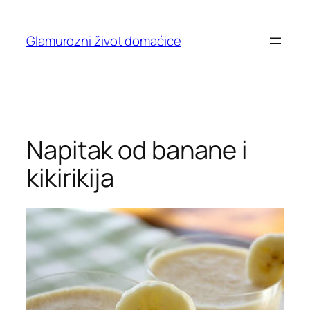
Skip
to
Glamurozni život domaćice
content
Napitak od banane i
kikirikija