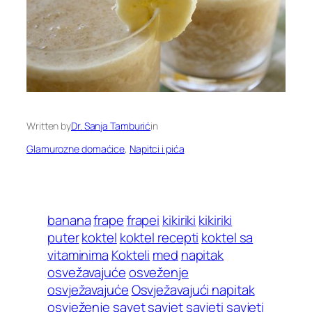
Written by
Dr. Sanja Tamburić
in
Glamurozne domaćice
, 
Napitci i pića
banana
frape
frapei
kikiriki
kikiriki
puter
koktel
koktel recepti
koktel sa
vitaminima
Kokteli
med
napitak
osvežavajuće
osveženje
osvježavajuće
Osvježavajući napitak
osvježenje
savet
savjet
savjeti
savjeti