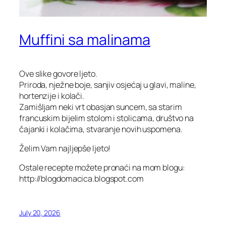
Muffini sa malinama
Ove slike govore ljeto.
Priroda, nježne boje, sanjiv osjećaj u glavi, maline,
hortenzije i kolači.
Zamišljam neki vrt obasjan suncem, sa starim
francuskim bijelim stolom i stolicama, društvo na
čajanki i kolačima, stvaranje novih uspomena.
Želim Vam najljepše ljeto!
Ostale recepte možete pronaći na mom blogu:
http://blogdomacica.blogspot.com
July 20, 2026