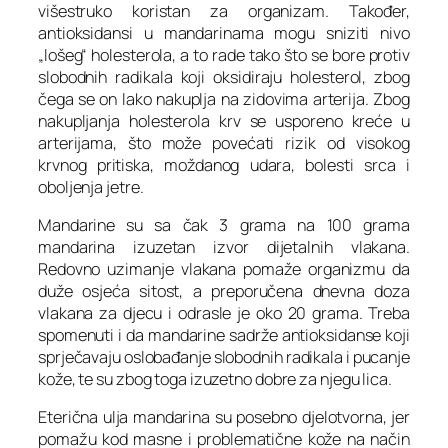
višestruko koristan za organizam. Također,
antioksidansi u mandarinama mogu sniziti nivo
„lošeg“ holesterola, a to rade tako što se bore protiv
slobodnih radikala koji oksidiraju holesterol, zbog
čega se on lako nakuplja na zidovima arterija. Zbog
nakupljanja holesterola krv se usporeno kreće u
arterijama, što može povećati rizik od visokog
krvnog pritiska, moždanog udara, bolesti srca i
oboljenja jetre.
Mandarine su sa čak 3 grama na 100 grama
mandarina izuzetan izvor dijetalnih vlakana.
Redovno uzimanje vlakana pomaže organizmu da
duže osjeća sitost, a preporučena dnevna doza
vlakana za djecu i odrasle je oko 20 grama. Treba
spomenuti i da mandarine sadrže antioksidanse koji
sprječavaju oslobađanje slobodnih radikala i pucanje
kože, te su zbog toga izuzetno dobre za njegu lica.
Eterična ulja mandarina su posebno djelotvorna, jer
pomažu kod masne i problematične kože na način