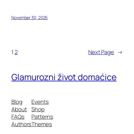
November 30, 2025
1
2
Next Page
→
Glamurozni život domaćice
Blog
Events
About
Shop
FAQs
Patterns
Authors
Themes