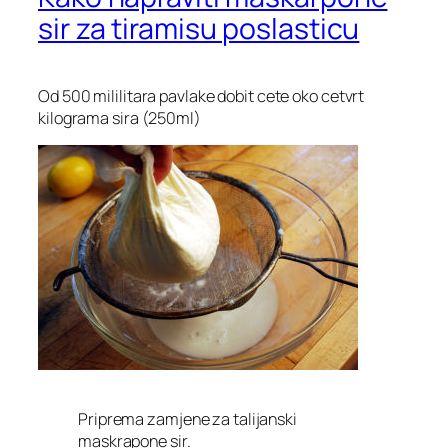
sir za tiramisu poslasticu
Od 500 mililitara pavlake dobit cete oko cetvrt
kilograma sira (250ml)
Priprema zamjene za talijanski
maskrapone sir.