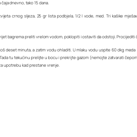
ra čaja dnevno, tako 15 dana.
ijeta crnog sljeza, 25 gr lista podbjela, 1/2 l vode, med. Tri kašike mješav
ijet bagrema preliti vrelom vodom, poklopiti i ostaviti da odstoji. Procijediti
rije još deset minuta, a zatim vodu ohladiti. U mlaku vodu uspite 60 dkg med
Tada tu tekućinu prelijte u bocu i prekrijte gazom (nemojte zatvarati čepom
r za upotrebu kad prestane vrenje.