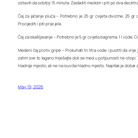
ostaviti da odstoji 15 minuta. Zasladiti medom i piti po dva decilit
Čaj za jačanje pluća – Potrebno je 25 gr cvijeta divizme, 25 gr cv
Procijediti i piti prije jela.
Čaj za iskašljavanje – Potrebno je 5 gr cvijeta bagrema, 1 l vode. Cv
Medeni čaj protiv gripe – Prokuhati tri litra vode i pustiti da v
zatim sve to lagano miješajte dok se med u potpunosti ne otopi. 
hladnije mjesto, ali ne na isuviše hladno mjesto. Napitak je doba
May 19, 2026