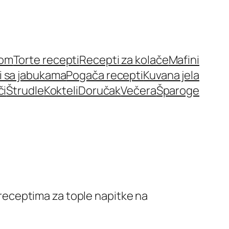
nom
Torte recepti
Recepti za kolače
Mafini
i sa jabukama
Pogača recepti
Kuvana jela
či
Štrudle
Kokteli
Doručak
Večera
Šparoge
u receptima za tople napitke na