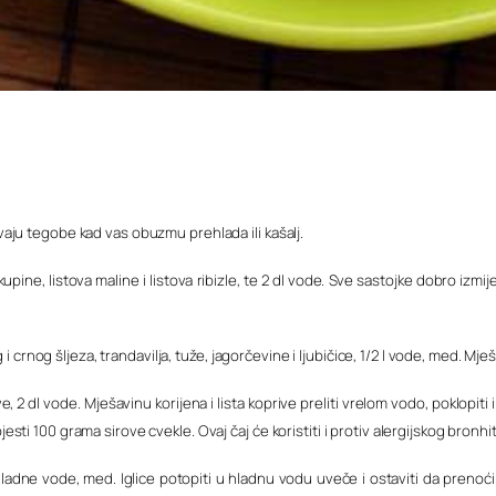
ju tegobe kad vas obuzmu prehlada ili kašalj.
kupine, listova maline i listova ribizle, te 2 dl vode. Sve sastojke dobro izmije
i crnog šljeza, trandavilja, tuže, jagorčevine i ljubičice, 1/2 l vode, med. Mje
, 2 dl vode. Mješavinu korijena i lista koprive preliti vrelom vodo, poklopiti i 
pojesti 100 grama sirove cvekle. Ovaj čaj će koristiti i protiv alergijskog bron
 hladne vode, med. Iglice potopiti u hladnu vodu uveče i ostaviti da prenoći.