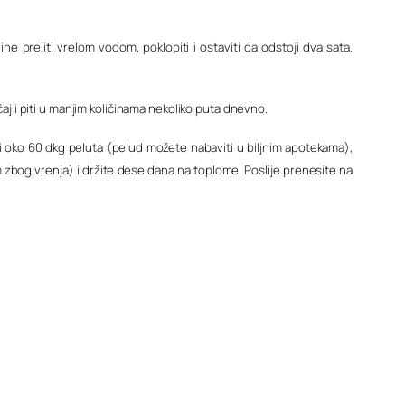
ine preliti vrelom vodom, poklopiti i ostaviti da odstoji dva sata.
 čaj i piti u manjim količinama nekoliko puta dnevno.
a i oko 60 dkg peluta (pelud možete nabaviti u biljnim apotekama),
 zbog vrenja) i držite dese dana na toplome. Poslije prenesite na