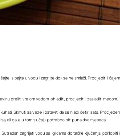
šajte, sipajte u vodu i zagrijte dok se ne smlači. Procijediti i čajem
šavinu preliti vrelom vodom, ohladiti, procijediti i zasladiti medom.
kuhati. Skinuti sa vatre i ostaviti da se hladi četiri sata. Procijeđen
hitisa, ali ga je u tom slučaju potrebno piti puna dva mjeseca.
 Sutradan zagrijati vodu sa iglicama do tačke ključanja, poklopiti i