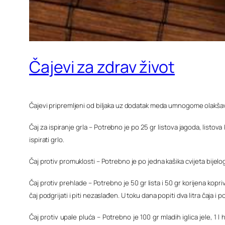
Čajevi za zdrav život
Čajevi pripremljeni od biljaka uz dodatak meda umnogome olakšava
Čaj za ispiranje grla – Potrebno je po 25 gr listova jagoda, listova 
ispirati grlo.
Čaj protiv promuklosti – Potrebno je po jedna kašika cvijeta bijelog 
Čaj protiv prehlade – Potrebno je 50 gr lista i 50 gr korijena koprive
čaj podgrijati i piti nezaslađen. U toku dana popiti dva litra čaja i 
Čaj protiv upale pluća – Potrebno je 100 gr mladih iglica jele, 1 l