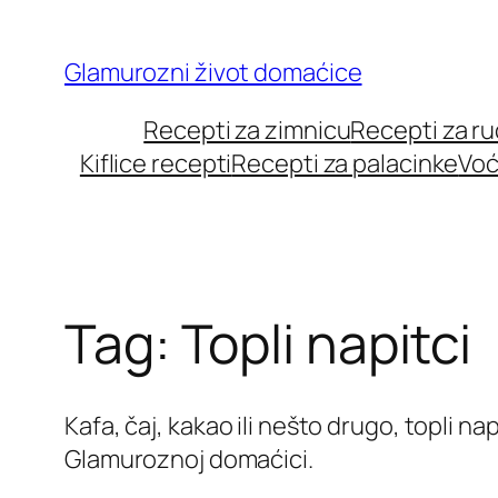
Skip
to
Glamurozni život domaćice
content
Recepti za zimnicu
Recepti za r
Kiflice recepti
Recepti za palacinke
Voć
Tag:
Topli napitci
Kafa, čaj, kakao ili nešto drugo, topli n
Glamuroznoj domaćici.