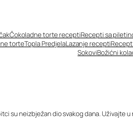
učak
Čokoladne torte recepti
Recepti sa pileti
ne torte
Topla Predjela
Lazanje recepti
Recept
Sokovi
Božićni kola
apitci su neizbježan dio svakog dana. Uživajte 