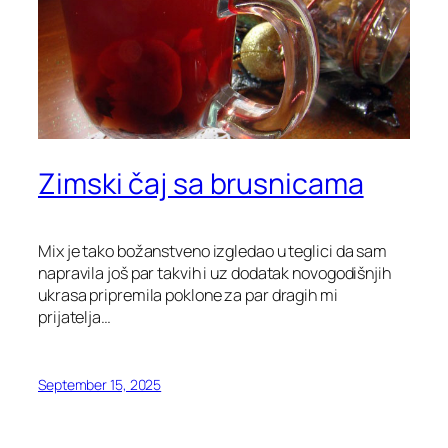
Zimski čaj sa brusnicama
Mix je tako božanstveno izgledao u teglici da sam
napravila još par takvih i uz dodatak novogodišnjih
ukrasa pripremila poklone za par dragih mi
prijatelja…
September 15, 2025