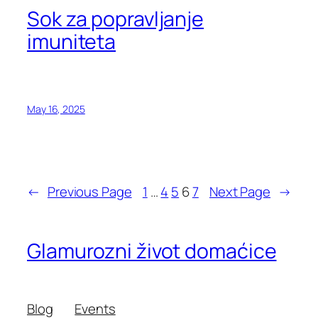
Sok za popravljanje
imuniteta
May 16, 2025
←
Previous Page
1
…
4
5
6
7
Next Page
→
Glamurozni život domaćice
Blog
Events