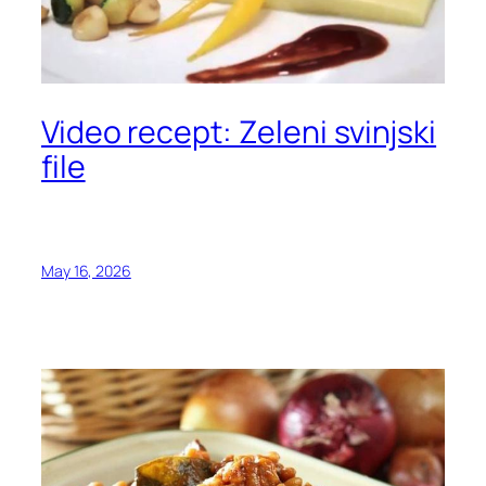
Video recept: Zeleni svinjski
file
May 16, 2026