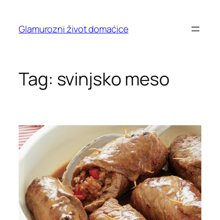
Skip
to
Glamurozni život domaćice
content
Tag:
svinjsko meso