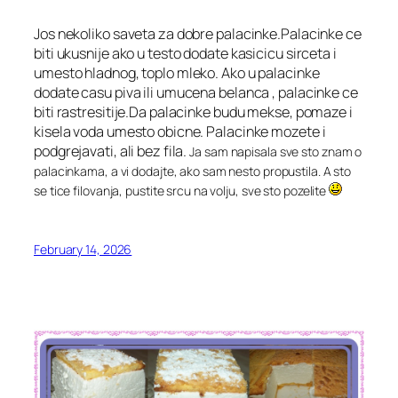
Jos nekoliko saveta za dobre palacinke.Palacinke ce
biti ukusnije ako u testo dodate kasicicu sirceta i
umesto hladnog, toplo mleko. Ako u palacinke
dodate casu piva ili umucena belanca , palacinke ce
biti rastresitije.Da palacinke budu mekse, pomaze i
kisela voda umesto obicne. Palacinke mozete i
podgrejavati, ali bez fila.
Ja sam napisala sve sto znam o
palacinkama, a vi dodajte, ako sam nesto propustila. A sto
se tice filovanja, pustite srcu na volju, sve sto pozelite
February 14, 2026