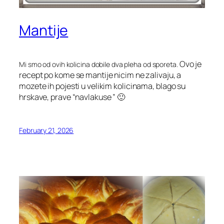
Mantije
Ovo je
Mi smo od ovih kolicina dobile dva pleha od sporeta.
recept po kome se mantije nicim ne zalivaju, a
mozete ih pojesti u velikim kolicinama, blago su
hrskave, prave “navlakuse ” 🙂
February 21, 2026