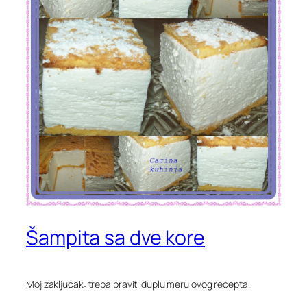
Šampita sa dve kore
Moj zakljucak: treba praviti duplu meru ovog recepta.